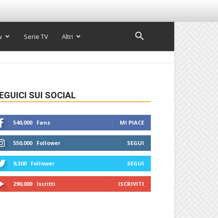
w
Serie TV
Altri
EGUICI SUI SOCIAL
540,000
Fans
MI PIACE
550,000
Follower
SEGUI
9,300
Follower
SEGUI
290,000
Iscritti
ISCRIVITI