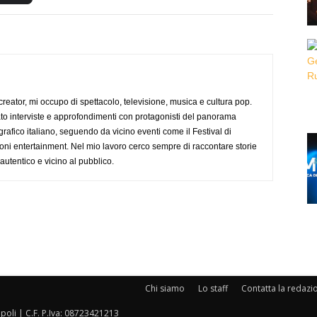
creator, mi occupo di spettacolo, televisione, musica e cultura pop.
ato interviste e approfondimenti con protagonisti del panorama
rafico italiano, seguendo da vicino eventi come il Festival di
oni entertainment. Nel mio lavoro cerco sempre di raccontare storie
, autentico e vicino al pubblico.
Chi siamo
Lo staff
Contatta la redazi
oli | C.F. P.Iva: 08723421213