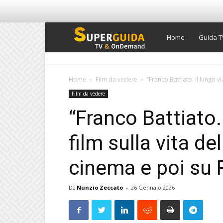
Super
Home
Guida T
Guida
Home
Film da vedere
“Franco Battiato. Il lungo via
Film da vedere
TV
“Franco Battiato. 
film sulla vita de
cinema e poi su 
Da
Nunzio Zeccato
-
26 Gennaio 2026