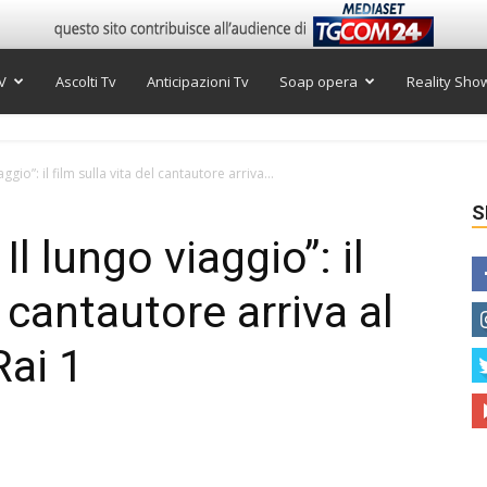
V
Ascolti Tv
Anticipazioni Tv
Soap opera
Reality Sho
ggio”: il film sulla vita del cantautore arriva...
S
Il lungo viaggio”: il
l cantautore arriva al
Rai 1