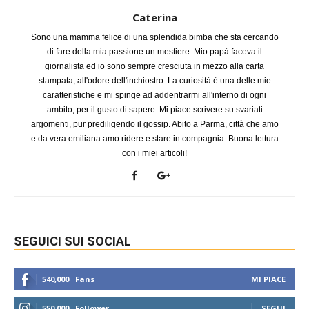
Caterina
Sono una mamma felice di una splendida bimba che sta cercando
di fare della mia passione un mestiere. Mio papà faceva il
giornalista ed io sono sempre cresciuta in mezzo alla carta
stampata, all'odore dell'inchiostro. La curiosità è una delle mie
caratteristiche e mi spinge ad addentrarmi all'interno di ogni
ambito, per il gusto di sapere. Mi piace scrivere su svariati
argomenti, pur prediligendo il gossip. Abito a Parma, città che amo
e da vera emiliana amo ridere e stare in compagnia. Buona lettura
con i miei articoli!
SEGUICI SUI SOCIAL
540,000
Fans
MI PIACE
550,000
Follower
SEGUI