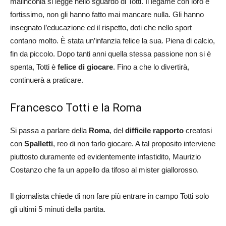
malinconia si legge nello sguardo di Totti. Il legame con loro è
fortissimo, non gli hanno fatto mai mancare nulla. Gli hanno
insegnato l’educazione ed il rispetto, doti che nello sport
contano molto. È stata un’infanzia felice la sua. Piena di calcio,
fin da piccolo. Dopo tanti anni quella stessa passione non si è
spenta, Totti è
felice di giocare
. Fino a che lo divertirà,
continuerà a praticare.
Francesco Totti e la Roma
Si passa a parlare della
Roma
, del
difficile rapporto
creatosi
con
Spalletti
, reo di non farlo giocare. A tal proposito interviene
piuttosto duramente ed evidentemente infastidito, Maurizio
Costanzo che fa un appello da tifoso al mister giallorosso.
Il giornalista chiede di non fare più entrare in campo Totti solo
gli ultimi 5 minuti della partita.