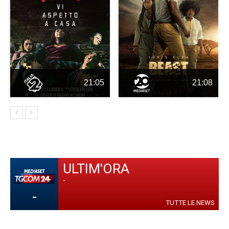
21:05
21:08
ULTIM'ORA
-
-
TUTTE LE NEWS