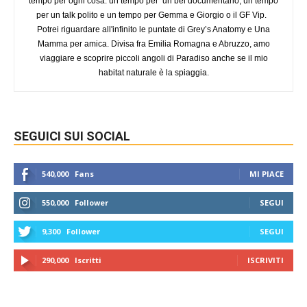
tempo per ogni cosa: un tempo per un bel documentario, un tempo
per un talk polito e un tempo per Gemma e Giorgio o il GF Vip.
Potrei riguardare all'infinito le puntate di Grey’s Anatomy e Una
Mamma per amica. Divisa fra Emilia Romagna e Abruzzo, amo
viaggiare e scoprire piccoli angoli di Paradiso anche se il mio
habitat naturale è la spiaggia.
SEGUICI SUI SOCIAL
540,000
Fans
MI PIACE
550,000
Follower
SEGUI
9,300
Follower
SEGUI
290,000
Iscritti
ISCRIVITI