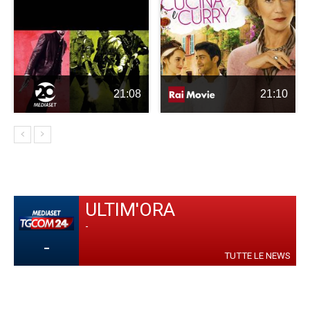
21:08
21:10
ULTIM'ORA
-
-
TUTTE LE NEWS