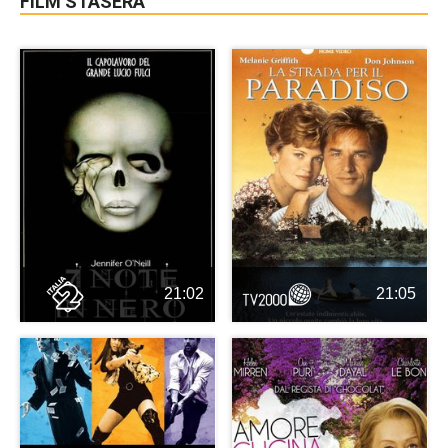
FILM STASERA
21:02
21:05