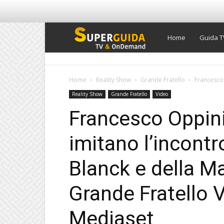
Super
Home
Guida T
Guida
Home
Reality Show
Grande Fratello
Francesco 
Reality Show
Grande Fratello
Video
TV
Francesco Oppini 
imitano l’incont
Blanck e della M
Grande Fratello 
Mediaset