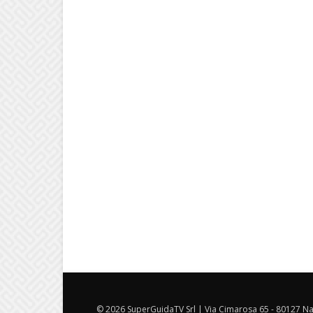
© 2026 SuperGuidaTV Srl | Via Cimarosa 65 - 80127 Nap