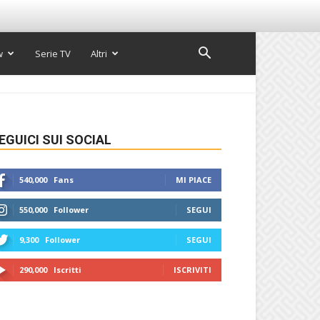
w
Serie TV
Altri
EGUICI SUI SOCIAL
540,000
Fans
MI PIACE
550,000
Follower
SEGUI
9,300
Follower
SEGUI
290,000
Iscritti
ISCRIVITI