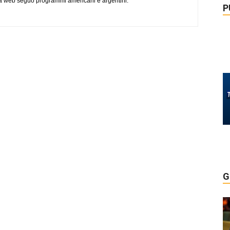
via web seguo programmi americani e argentini.
P
G