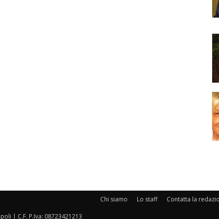
Chi siamo
Lo staff
Contatta la redazi
oli | C.F. P.Iva: 08723421213