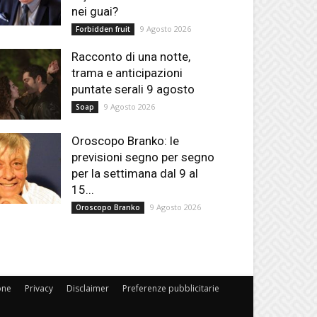
nei guai?
9 Agosto 2026
Forbidden fruit
Racconto di una notte,
trama e anticipazioni
puntate serali 9 agosto
9 Agosto 2026
Soap
Oroscopo Branko: le
previsioni segno per segno
per la settimana dal 9 al
15...
9 Agosto 2026
Oroscopo Branko
one
Privacy
Disclaimer
Preferenze pubblicitarie