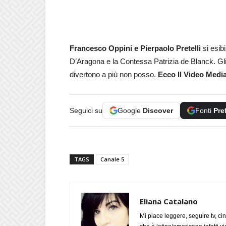
Francesco Oppini e Pierpaolo Pretelli
si esib
D’Aragona e la Contessa Patrizia de Blanck. Gli 
divertono a più non posso.
Ecco Il Video Medi
Seguici su
Google
Discover
Fonti
Pre
TAGS
Canale 5
Eliana Catalano
Mi piace leggere, seguire tv, ci