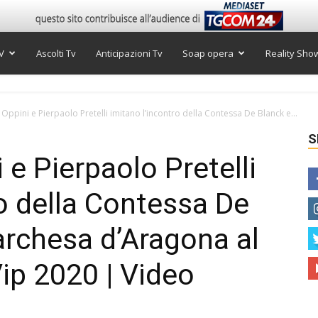
V
Ascolti Tv
Anticipazioni Tv
Soap opera
Reality Sho
Oppini e Pierpaolo Pretelli imitano l’incontro della Contessa De Blanck e...
S
e Pierpaolo Pretelli
ro della Contessa De
archesa d’Aragona al
Vip 2020 | Video