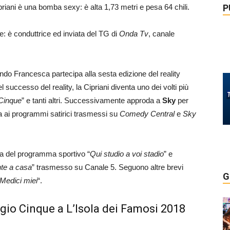
P
iani è una bomba sexy: è alta 1,73 metri e pesa 64 chili.
e: è conduttrice ed inviata del TG di
Onda Tv
, canale
ndo Francesca partecipa alla sesta edizione del reality
el successo del reality, la Cipriani diventa uno dei volti più
Cinque
” e tanti altri. Successivamente approda a
Sky
per
pa ai programmi satirici trasmessi su
Comedy Central
e
Sky
a del programma sportivo “
Qui studio a voi stadio
” e
te a casa
” trasmesso su Canale 5. Seguono altre brevi
G
Medici miei
“.
gio Cinque a L’Isola dei Famosi 2018