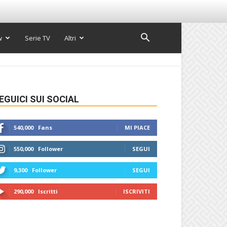
w
Serie TV
Altri
EGUICI SUI SOCIAL
540,000
Fans
MI PIACE
550,000
Follower
SEGUI
9,300
Follower
SEGUI
290,000
Iscritti
ISCRIVITI