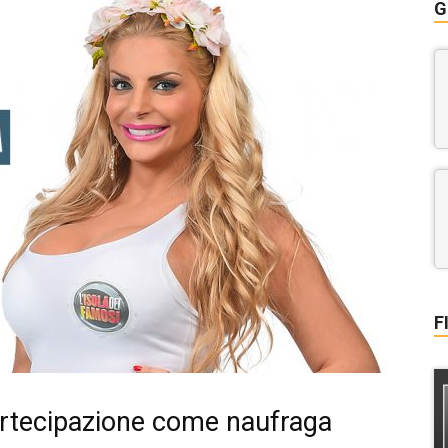
G
F
partecipazione come naufraga