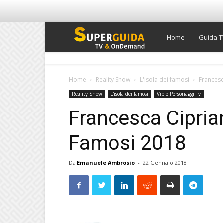
Super
Home
Guida T
Guida
Home
Reality Show
L'isola dei famosi
Francesc
Reality Show
L'isola dei famosi
Vip e Personaggi Tv
TV
Francesca Cipriani
Famosi 2018
Da
Emanuele Ambrosio
-
22 Gennaio 2018