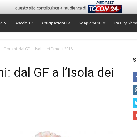
V
Ascolti Tv
Anticipazioni Tv
Soap opera
Reality Sho
a Cipriani: dal GF a l’Isola dei Famosi 2018
S
: dal GF a l’Isola dei