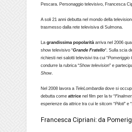
Pescara. Personaggio televisivo, Francesca Cipr
A soli 21 anni debutta nel mondo della television
trasmesso dalla rete televisiva di Sulmona.
La
grandissima popolarità
arriva nel 2006 qua
show televisivo “
Grande Fratello
“. Sulla scia d
richiesti nei salotti televisivi tra cui “
Pomeriggio 
condurre la rubrica “
Show television
” e parteci
Show
.
Nel 2008 lavora a
TeleLombardia
dove si occup
debutta come
attrice
nel film per la tv “
Finalmen
esperienze da attrice tra cui le sitcom “
Piloti
” e “
Francesca Cipriani: da Pomerig