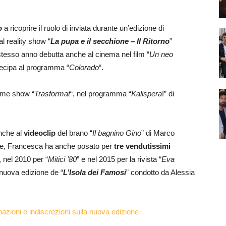
o
a ricoprire il ruolo di inviata durante un’edizione di
l reality show “
La pupa e il secchione – Il Ritorno
”
tesso anno debutta anche al cinema nel film “
Un neo
rtecipa al programma “
Colorado
“.
game show “
Trasformat
“, nel programma “
Kalispera
!” di
anche al
videoclip
del brano “
Il bagnino Gino
” di Marco
me, Francesca ha anche posato per
tre vendutissimi
, nel 2010 per “
Mitici ’80
” e nel 2015 per la rivista “
Eva
 nuova edizione de “
L’Isola dei Famosi
” condotto da Alessia
pazioni e indiscrezioni sulla nuova edizione