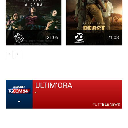
21:05
21:08
ULTIM'ORA
-
-
TUTTE LE NEWS