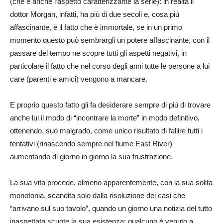
(che è anche l’aspetto caratterizzante la serie): in realtà il
dottor Morgan, infatti, ha più di due secoli e, cosa più
affascinante, è il fatto che è immortale, se in un primo
momento questo può sembrargli un potere affascinante, con il
passare del tempo ne scopre tutti gli aspetti negativi, in
particolare il fatto che nel corso degli anni tutte le persone a lui
care (parenti e amici) vengono a mancare.
E proprio questo fatto gli fa desiderare sempre di più di trovare
anche lui il modo di “incontrare la morte” in modo definitivo,
ottenendo, suo malgrado, come unico risultato di fallire tutti i
tentativi (rinascendo sempre nel fiume East River)
aumentando di giorno in giorno la sua frustrazione.
La sua vita procede, almeno apparentemente, con la sua solita
monotonia, scandita solo dalla risoluzione dei casi che
“arrivano sul suo tavolo”, quando un giorno una notizia del tutto
inaspettata scuote la sua esistenza: qualcuno è venuto a