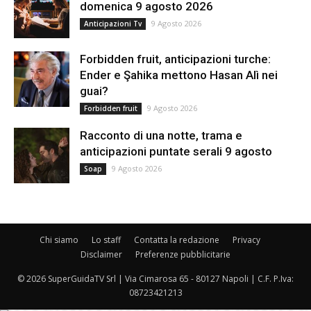
domenica 9 agosto 2026
9 Agosto 2026
Anticipazioni Tv
Forbidden fruit, anticipazioni turche:
Ender e Şahika mettono Hasan Alì nei
guai?
9 Agosto 2026
Forbidden fruit
Racconto di una notte, trama e
anticipazioni puntate serali 9 agosto
9 Agosto 2026
Soap
Chi siamo
Lo staff
Contatta la redazione
Privacy
Disclaimer
Preferenze pubblicitarie
© 2026 SuperGuidaTV Srl | Via Cimarosa 65 - 80127 Napoli | C.F. P.Iva:
08723421213