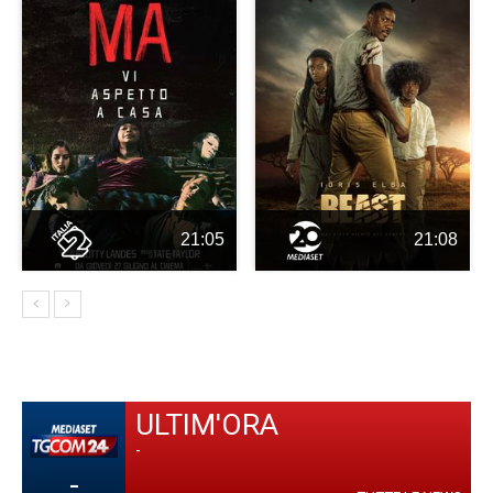
21:05
21:08
ULTIM'ORA
-
-