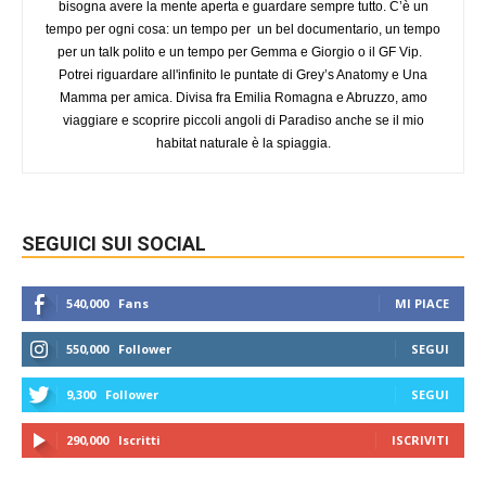
bisogna avere la mente aperta e guardare sempre tutto. C’è un
tempo per ogni cosa: un tempo per un bel documentario, un tempo
per un talk polito e un tempo per Gemma e Giorgio o il GF Vip.
Potrei riguardare all'infinito le puntate di Grey’s Anatomy e Una
Mamma per amica. Divisa fra Emilia Romagna e Abruzzo, amo
viaggiare e scoprire piccoli angoli di Paradiso anche se il mio
habitat naturale è la spiaggia.
SEGUICI SUI SOCIAL
540,000
Fans
MI PIACE
550,000
Follower
SEGUI
9,300
Follower
SEGUI
290,000
Iscritti
ISCRIVITI