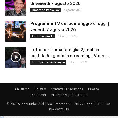
di venerdì 7 agosto 2026
7 Agosto 2026
Oroscopo Paolo Fox
Programmi TV del pomeriggio di oggi |
venerdì 7 agosto 2026
7 Agosto 2026
Anticipazioni Tv
Tutto per la mia famiglia 2, replica
puntata 6 agosto in streaming | Video...
6 Agosto 2026
Tutto per la mia famiglia
Chi siamo
Lo staff
Contatta la redazione
Privacy
Disclaimer
Preferenze pubblicitarie
© 2026 SuperGuidaTV Srl | Via Cimarosa 65 - 80127 Napoli | C.F. P.Iva:
08723421213