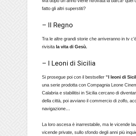
Ma dopo un anno viene ritrovata la barca- quel c
fatto gli altri superstiti?
– Il Regno
Tra le altre grandi storie che arriveranno in tv c’è
rivisita
la vita di Gesù.
– I Leoni di Sicilia
Si prosegue poi con il bestseller
“I leoni di Sici
una serie prodotta con Compagnia Leone Cinematog
Calabria e stabilitisi in Sicilia cercano di diventa
della città, poi avviano il commercio di zolfo, 
navigazione…
La loro ascesa è inarrestabile, ma le vicende lav
vicende private, sullo sfondo degli anni più inquie