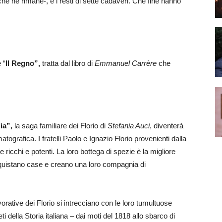
he ne rimane-, e i resti di sette cadaveri. Che fine hanno
 “
Il Regno”,
tratta dal libro di
Emmanuel Carrère
che
lia”,
la saga familiare dei Florio di
Stefania Auci
, diventerà
rafica. I fratelli Paolo e Ignazio Florio provenienti dalla
re ricchi e potenti. La loro bottega di spezie è la migliore
acquistano case e creano una loro compagnia di
orative dei Florio si intrecciano con le loro tumultuose
ti della Storia italiana – dai moti del 1818 allo sbarco di