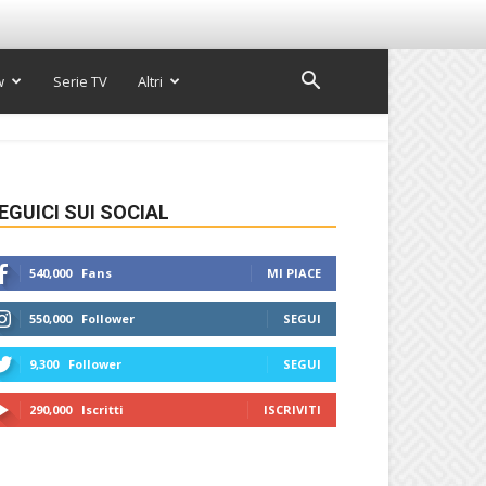
w
Serie TV
Altri
EGUICI SUI SOCIAL
540,000
Fans
MI PIACE
550,000
Follower
SEGUI
9,300
Follower
SEGUI
290,000
Iscritti
ISCRIVITI