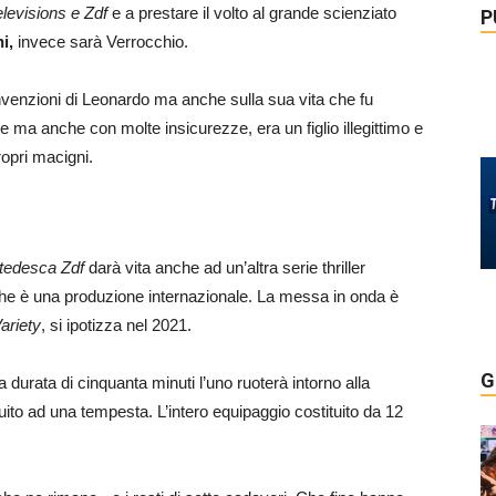
levisions e Zdf
e a prestare il volto al grande scienziato
P
ni,
invece sarà Verrocchio.
 invenzioni di Leonardo ma anche sulla sua vita che fu
e ma anche con molte insicurezze, era un figlio illegittimo e
ropri macigni.
 tedesca Zdf
darà vita anche ad un’altra serie thriller
he è una produzione internazionale. La messa in onda è
ariety
, si ipotizza nel 2021.
G
 durata di cinquanta minuti l’uno ruoterà intorno alla
ito ad una tempesta. L’intero equipaggio costituito da 12