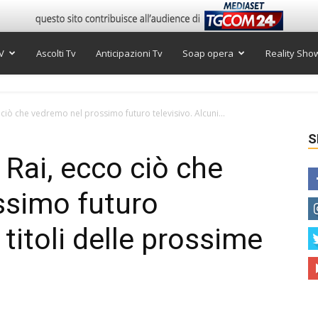
V
Ascolti Tv
Anticipazioni Tv
Soap opera
Reality Sho
 ciò che vedremo nel prossimo futuro televisivo. Alcuni...
S
 Rai, ecco ciò che
ssimo futuro
 titoli delle prossime