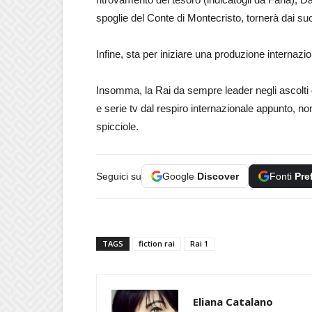
spoglie del Conte di Montecristo, tornerà dai suo
Infine, sta per iniziare una produzione internazi
Insomma, la Rai da sempre leader negli ascolti del
e serie tv dal respiro internazionale appunto, no
spicciole.
Seguici su
Google
Discover
Fonti
Pre
TAGS
fiction rai
Rai 1
Eliana Catalano