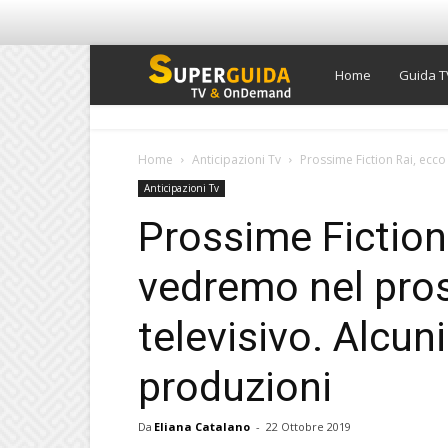
Super
Home
Guida T
Guida
Home
Anticipazioni Tv
Prossime Fiction Rai, ecco
Anticipazioni Tv
TV
Prossime Fiction
vedremo nel pro
televisivo. Alcuni
produzioni
Da
Eliana Catalano
-
22 Ottobre 2019