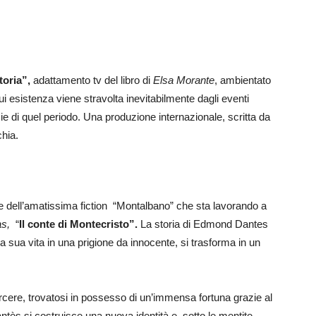
toria”,
adattamento tv del libro di
Elsa Morante
, ambientato
ui esistenza viene stravolta inevitabilmente dagli eventi
tizie di quel periodo. Una produzione internazionale, scritta da
hia.
e dell’amatissima fiction “Montalbano” che sta lavorando a
s,
“
Il conte di Montecristo”.
La storia di Edmond Dantes
 sua vita in una prigione da innocente, si trasforma in un
carcere, trovatosi in possesso di un’immensa fortuna grazie al
antès si costruisce una nuova identità e, sotto le mentite