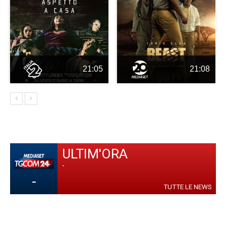
21:05
21:08
ULTIM'ORA
-
-
TUTTE LE NEWS