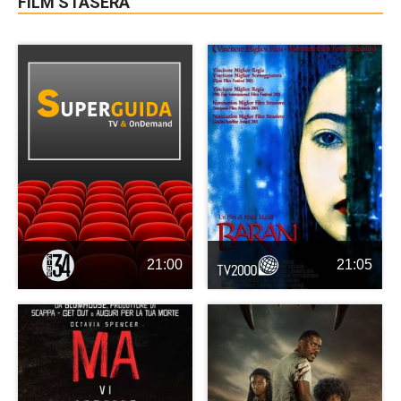
FILM STASERA
21:00
21:05