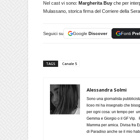
Nel cast vi sono:
Margherita Buy
che per interp
Mulassano, storica firma del Corriere della Ser
Seguici su
Google
Discover
Fonti
Pre
TAGS
Canale 5
Alessandra Solmi
Sono una giornalista pubblicist
liceo mi ha insegnato che biso
per ogni cosa: un tempo per un
Gemma e Giorgio o il GF Vip. Po
Mamma per amica. Divisa fra Em
di Paradiso anche se il mio habi