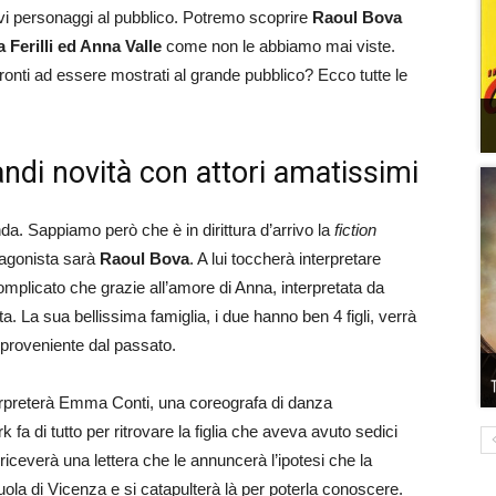
ovi personaggi al pubblico. Potremo scoprire
Raoul Bova
 Ferilli ed Anna Valle
come non le abbiamo mai viste.
pronti ad essere mostrati al grande pubblico? Ecco tutte le
ndi novità con attori amatissimi
da. Sappiamo però che è in dirittura d’arrivo la
fiction
otagonista sarà
Raoul Bova
. A lui toccherà interpretare
plicato che grazie all’amore di Anna, interpretata da
ta. La sua bellissima famiglia, i due hanno ben 4 figli, verrà
proveniente dal passato.
rpreterà Emma Conti, una coreografa di danza
 di tutto per ritrovare la figlia che aveva avuto sedici
iceverà una lettera che le annuncerà l’ipotesi che la
ola di Vicenza e si catapulterà là per poterla conoscere.