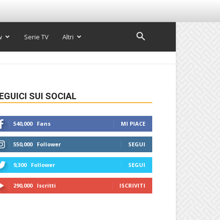
w
Serie TV
Altri
EGUICI SUI SOCIAL
540,000
Fans
MI PIACE
550,000
Follower
SEGUI
9,300
Follower
SEGUI
290,000
Iscritti
ISCRIVITI