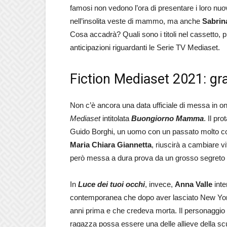
famosi non vedono l’ora di presentare i loro nu
nell’insolita veste di mammo, ma anche
Sabrina
Cosa accadrà? Quali sono i titoli nel cassetto, 
anticipazioni riguardanti le Serie TV Mediaset.
Fiction Mediaset 2021: gra
Non c’è ancora una data ufficiale di messa in on
Mediaset
intitolata
Buongiorno Mamma
. Il pr
Guido Borghi, un uomo con un passato molto com
Maria Chiara Giannetta
, riuscirà a cambiare vi
però messa a dura prova da un grosso segreto 
In
Luce dei tuoi occhi
, invece,
Anna Valle
inte
contemporanea che dopo aver lasciato New York fa
anni prima e che credeva morta. Il personaggio r
ragazza possa essere una delle allieve della scu