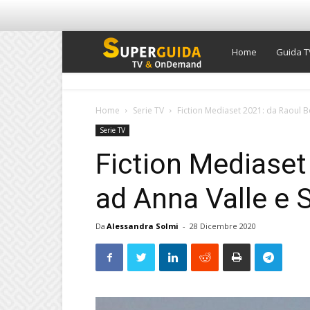
Super
Home
Guida T
Guida
Home
Serie TV
Fiction Mediaset 2021: da Raoul Bo
Serie TV
TV
Fiction Mediaset
ad Anna Valle e S
Da
Alessandra Solmi
-
28 Dicembre 2020