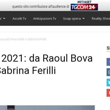
V
Ascolti Tv
Anticipazioni Tv
Soap opera
Reality Sho
va ad Anna Valle e Sabrina Ferilli
S
 2021: da Raoul Bova
abrina Ferilli