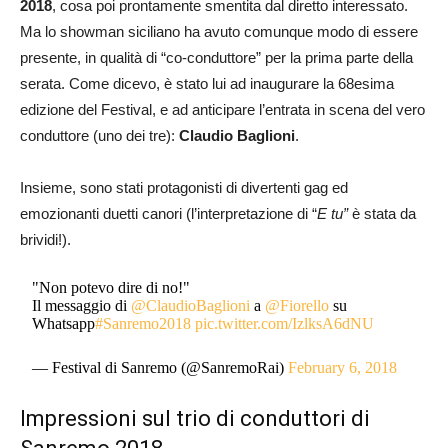
2018
, cosa poi prontamente smentita dal diretto interessato.
Ma lo showman siciliano ha avuto comunque modo di essere
presente, in qualità di “co-conduttore” per la prima parte della
serata. Come dicevo, è stato lui ad inaugurare la 68esima
edizione del Festival, e ad anticipare l’entrata in scena del vero
conduttore (uno dei tre):
Claudio Baglioni
.
Insieme, sono stati protagonisti di divertenti gag ed
emozionanti duetti canori (l’interpretazione di “
E tu”
è stata da
brividi!).
"Non potevo dire di no!"
Il messaggio di
@ClaudioBaglioni
a
@Fiorello
su
Whatsapp
#Sanremo2018
pic.twitter.com/IzlksA6dNU
— Festival di Sanremo (@SanremoRai)
February 6, 2018
Impressioni sul trio di conduttori di