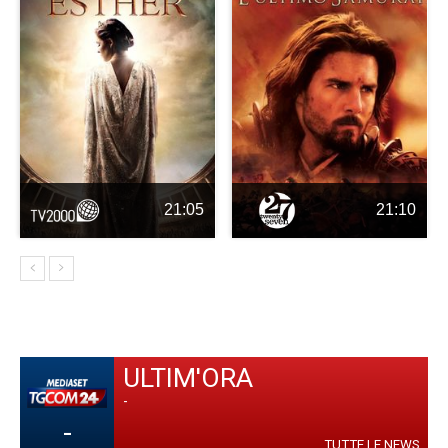
21:05
21:10
ULTIM'ORA
-
-
TUTTE LE NEWS