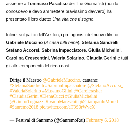
assieme a
Tommaso Paradiso
dei The Giornalisti (non lo
conoscevo e devo ammettere bravissimo davvero) ha
presentato il loro duetto
Una vita che ti sogno
.
Infine, sul palco dell’Ariston, i protagonisti del nuovo film di
Gabriele Muccino
(
A casa tutti bene
).
Stefania Sandrelli
,
Stefano Accorsi
,
Sabrina Impacciatore
,
Giulia Michelini
,
Carolina Crescentini
,
Valeria Solarino
,
Claudia Gerini
e tutti
gli altri componenti del ricco cast.
Dirige il Maestro
@GabrieleMuccino
, cantano:
#StefaniaSandrelli
#SabrinaImpacciatore
@StefanoAccorsi_
#ValeriaSolarino
#MassimoGhini
@Carolcrasher
#ClaudiaGerini
#ElenaCucci
#GiuliaMichelini
@GimboTognazzi
#IvanoMarescotti
@GiampaoloMorell
#Sanremo2018
pic.twitter.com/aT3S3rWvcX
— Festival di Sanremo (@SanremoRai)
February 6, 2018