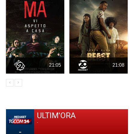
21:05
21:08
ULTIM'ORA
-
-