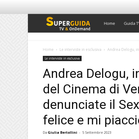
Super
Home
Guida T
Guida
Home
Le interviste in esclusiva
Andrea Delogu, int
Le interviste in esclusiva
TV
Andrea Delogu, in
del Cinema di Ve
denunciate il Se
felice e mi piacci
Da
Giulia Bertollini
-
5 Settembre 2023