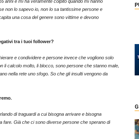
i 16 anni e mi ha veramente colpito quando mi hanno
P
 se non lo sapevo io, non lo sa tantissime persone e
 capita una cosa del genere sono vittime e devono
ativi tra i tuoi follower?
hierare e condividere e persone invece che vogliono solo
n li calcolo molto, li blocco, sono persone che stanno male,
ovano nella rete uno sfogo. So che gli insulti vengono da
nremo.
G
lando di traguardi a cui bisogna arrivare e bisogna
da fare. Già che ci sono diverse persone che sperano di