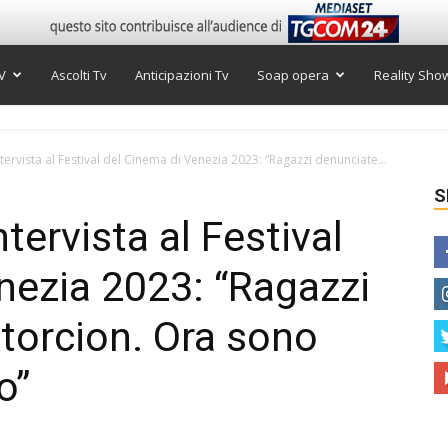
V
Ascolti Tv
Anticipazioni Tv
Soap opera
Reality Sho
ervista al Festival del Cinema di Venezia 2023: “Ragazzi denunciate...
S
tervista al Festival
nezia 2023: “Ragazzi
xtorcion. Ora sono
o”