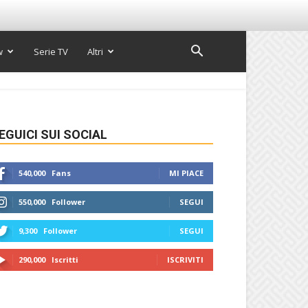
w
Serie TV
Altri
EGUICI SUI SOCIAL
540,000
Fans
MI PIACE
550,000
Follower
SEGUI
9,300
Follower
SEGUI
290,000
Iscritti
ISCRIVITI