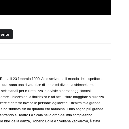
ferite
Roma il 23 febbraio 1990. Amo scrivere e il mondo dello spettacolo
ttura, sono una divoratrice di libri e mi diverto a strimpellare al
 settimanali per cui realizzo interviste a personaggi famosi.
rare il blocco della timidezza e ad acquistare maggiore sicurezza.
cere e detesto invece le persone vigliacche. Un’altra mia grande
he ho studiato sin da quando ero bambina. Il mio sogno più grande
 entrando al Teatro La Scala nel giorno del mio compleanno.
ue idoli della danza, Roberto Bolle e Svetlana Zackarova, è stata