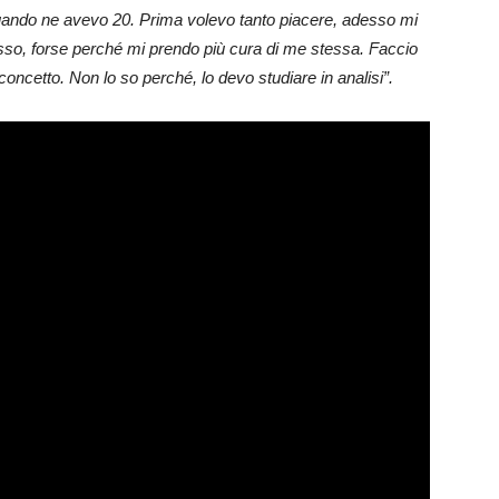
quando ne avevo 20. Prima volevo tanto piacere, adesso mi
so, forse perché mi prendo più cura di me stessa. Faccio
oncetto. Non lo so perché, lo devo studiare in analisi”.