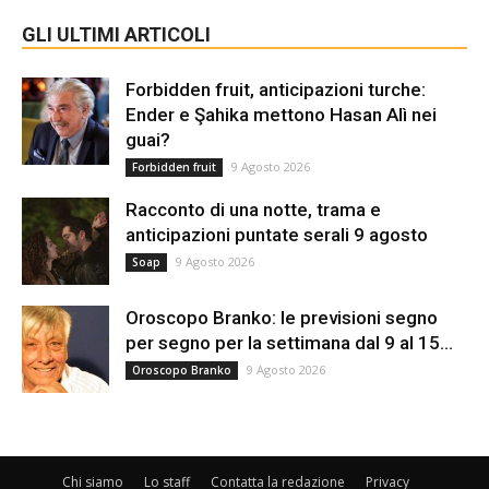
GLI ULTIMI ARTICOLI
Forbidden fruit, anticipazioni turche:
Ender e Şahika mettono Hasan Alì nei
guai?
9 Agosto 2026
Forbidden fruit
Racconto di una notte, trama e
anticipazioni puntate serali 9 agosto
9 Agosto 2026
Soap
Oroscopo Branko: le previsioni segno
per segno per la settimana dal 9 al 15...
9 Agosto 2026
Oroscopo Branko
Chi siamo
Lo staff
Contatta la redazione
Privacy