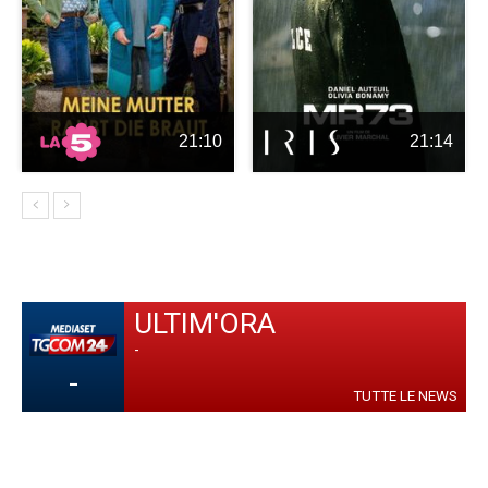
21:10
21:14
ULTIM'ORA
-
-
TUTTE LE NEWS