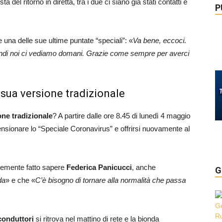
ista del ritorno in diretta, tra i due ci siano già stati contatti e
P
 una delle sue ultime puntate “speciali”: «
Va bene, eccoci.
uindi noi ci vediamo domani. Grazie come sempre per averci
a sua versione tradizionale
one tradizionale
? A partire dalle ore 8.45 di lunedì 4 maggio
nsionare lo “Speciale Coronavirus” e offrirsi nuovamente al
temente fatto sapere
Federica Panicucci
, anche
G
da
» e che «
C’è bisogno di tornare alla normalità che passa
conduttori
si ritrova nel mattino di rete e la bionda