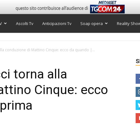
V
Ascolti Tv
Anticipazioni Tv
Soap opera
Reality Sho
alla conduzione di Mattino Cinque: ecco da quando |...
S
i torna alla
ttino Cinque: ecco
eprima