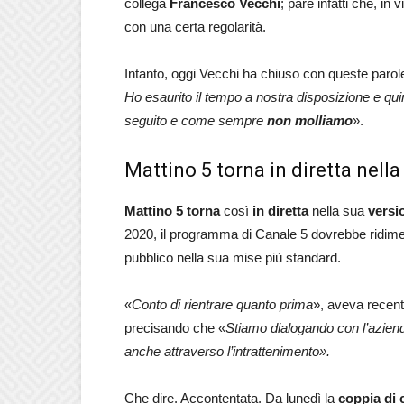
collega
Francesco Vecchi
; pare infatti che, in v
con una certa regolarità.
Intanto, oggi Vecchi ha chiuso con queste parole
Ho esaurito il tempo a nostra disposizione e q
seguito e come sempre
non molliamo
».
Mattino 5 torna in diretta nell
Mattino 5
torna
così
in diretta
nella sua
versi
2020, il programma di Canale 5 dovrebbe ridime
pubblico nella sua mise più standard.
«
Conto di rientrare quanto prima
», aveva recen
precisando che «
Stiamo dialogando con l’azien
anche attraverso l’intrattenimento».
Che dire. Accontentata. Da lunedì la
coppia di 