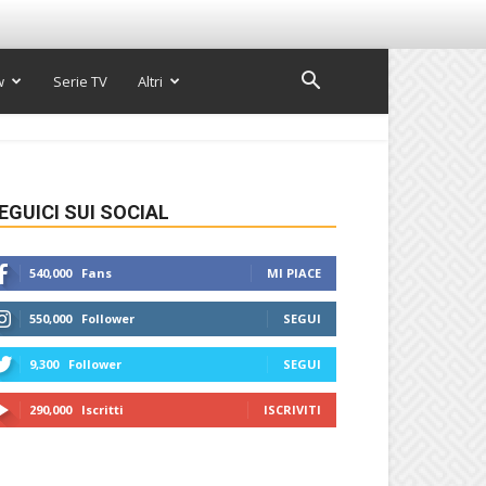
w
Serie TV
Altri
EGUICI SUI SOCIAL
540,000
Fans
MI PIACE
550,000
Follower
SEGUI
9,300
Follower
SEGUI
290,000
Iscritti
ISCRIVITI