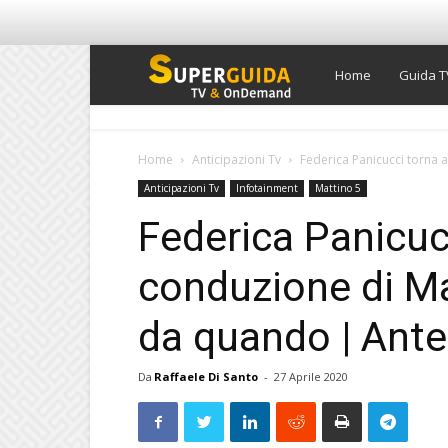
Super
Home
Guida T
Guida
Home
Anticipazioni Tv
Federica Panicucci torna 
Anticipazioni Tv
Infotainment
Mattino 5
TV
Federica Panicucc
conduzione di Ma
da quando | Ant
Da
Raffaele Di Santo
-
27 Aprile 2020