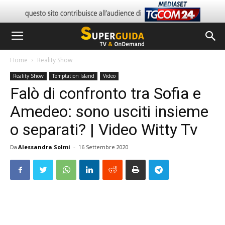
Home
Reality Show
Reality Show
Temptation Island
Video
Falò di confronto tra Sofia e
Amedeo: sono usciti insieme
o separati? | Video Witty Tv
Da
Alessandra Solmi
-
16 Settembre 2020