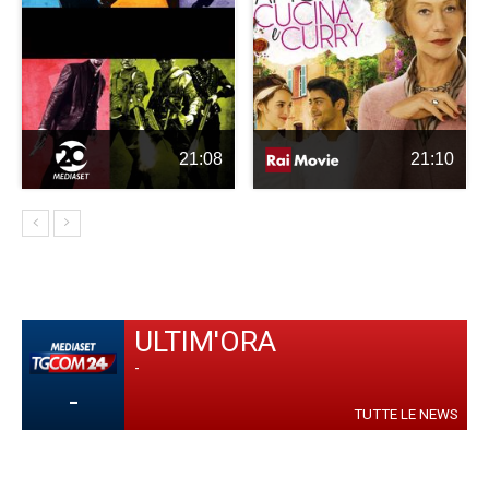
21:08
21:10
ULTIM'ORA
-
-
TUTTE LE NEWS