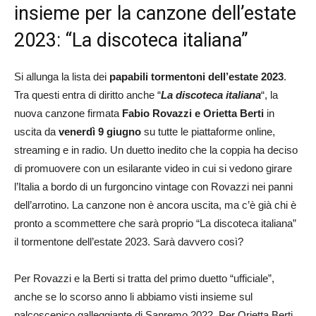
insieme per la canzone dell’estate
2023: “La discoteca italiana”
Si allunga la lista dei
papabili tormentoni dell’estate 2023
.
Tra questi entra di diritto anche “
La discoteca italiana
“, la
nuova canzone firmata
Fabio Rovazzi e Orietta Berti
in
uscita da
venerdì 9 giugno
su tutte le piattaforme online,
streaming e in radio. Un duetto inedito che la coppia ha deciso
di promuovere con un esilarante video in cui si vedono girare
l’Italia a bordo di un furgoncino vintage con Rovazzi nei panni
dell’arrotino. La canzone non è ancora uscita, ma c’è già chi è
pronto a scommettere che sarà proprio “La discoteca italiana”
il tormentone dell’estate 2023. Sarà davvero così?
Per Rovazzi e la Berti si tratta del primo duetto “ufficiale”,
anche se lo scorso anno li abbiamo visti insieme sul
palcoscenico galleggiante di Sanremo 2022. Per Orietta Berti