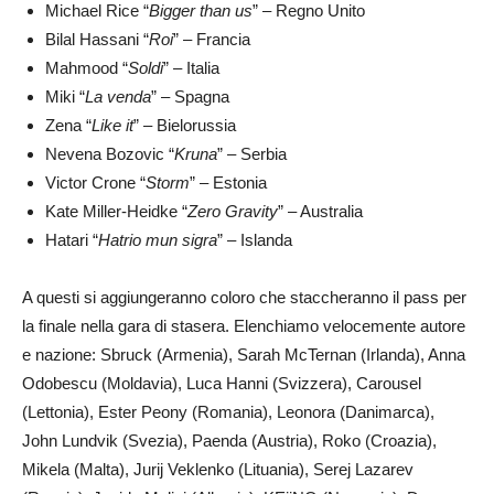
Michael Rice “
Bigger than us
” – Regno Unito
Bilal Hassani “
Roi
” – Francia
Mahmood “
Soldi
” – Italia
Miki “
La venda
” – Spagna
Zena “
Like it
” – Bielorussia
Nevena Bozovic “
Kruna
” – Serbia
Victor Crone “
Storm
” – Estonia
Kate Miller-Heidke “
Zero Gravity
” – Australia
Hatari “
Hatrio mun sigra
” – Islanda
A questi si aggiungeranno coloro che staccheranno il pass per
la finale nella gara di stasera. Elenchiamo velocemente autore
e nazione: Sbruck (Armenia), Sarah McTernan (Irlanda), Anna
Odobescu (Moldavia), Luca Hanni (Svizzera), Carousel
(Lettonia), Ester Peony (Romania), Leonora (Danimarca),
John Lundvik (Svezia), Paenda (Austria), Roko (Croazia),
Mikela (Malta), Jurij Veklenko (Lituania), Serej Lazarev