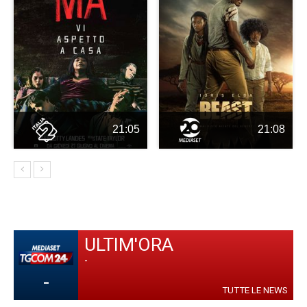
21:05
21:08
ULTIM'ORA
-
-
TUTTE LE NEWS