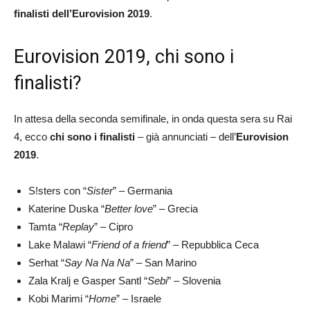
finalisti dell’Eurovision 2019
.
Eurovision 2019, chi sono i
finalisti?
In attesa della seconda semifinale, in onda questa sera su Rai
4, ecco
chi sono i finalisti
– già annunciati – dell’
Eurovision
2019
.
S!sters con “
Sister
” – Germania
Katerine Duska “
Better love
” – Grecia
Tamta “
Replay
” – Cipro
Lake Malawi “
Friend of a friend
” – Repubblica Ceca
Serhat “
Say Na Na Na
” – San Marino
Zala Kralj e Gasper Santl “
Sebi
” – Slovenia
Kobi Marimi “
Home
” – Israele