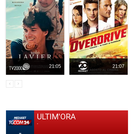
21:05
21:07
ULTIM'ORA
-
-