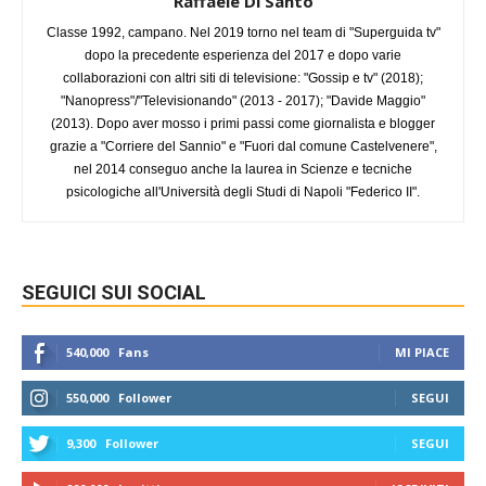
Raffaele Di Santo
Classe 1992, campano. Nel 2019 torno nel team di "Superguida tv"
dopo la precedente esperienza del 2017 e dopo varie
collaborazioni con altri siti di televisione: "Gossip e tv" (2018);
"Nanopress"/"Televisionando" (2013 - 2017); "Davide Maggio"
(2013). Dopo aver mosso i primi passi come giornalista e blogger
grazie a "Corriere del Sannio" e "Fuori dal comune Castelvenere",
nel 2014 conseguo anche la laurea in Scienze e tecniche
psicologiche all'Università degli Studi di Napoli "Federico II".
SEGUICI SUI SOCIAL
540,000
Fans
MI PIACE
550,000
Follower
SEGUI
9,300
Follower
SEGUI