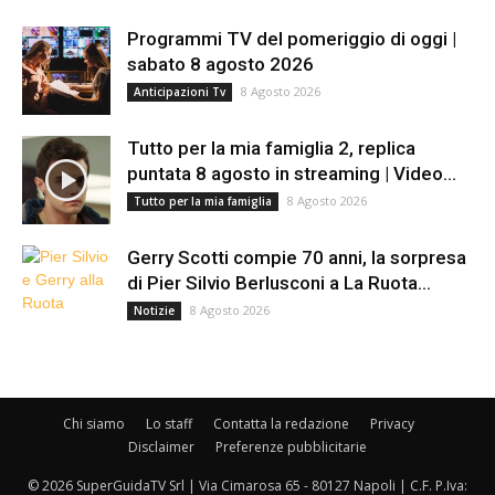
Programmi TV del pomeriggio di oggi |
sabato 8 agosto 2026
8 Agosto 2026
Anticipazioni Tv
Tutto per la mia famiglia 2, replica
puntata 8 agosto in streaming | Video...
8 Agosto 2026
Tutto per la mia famiglia
Gerry Scotti compie 70 anni, la sorpresa
di Pier Silvio Berlusconi a La Ruota...
8 Agosto 2026
Notizie
Chi siamo
Lo staff
Contatta la redazione
Privacy
Disclaimer
Preferenze pubblicitarie
© 2026 SuperGuidaTV Srl | Via Cimarosa 65 - 80127 Napoli | C.F. P.Iva: