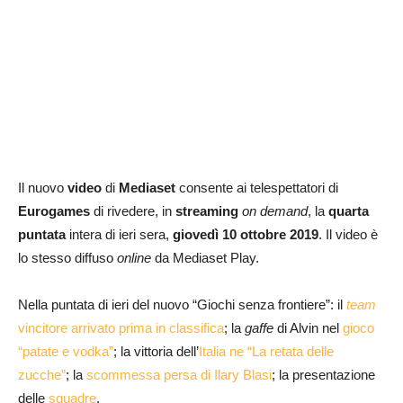
Il nuovo
video
di
Mediaset
consente ai telespettatori di
Eurogames
di rivedere, in
streaming
on demand
, la
quarta
puntata
intera di ieri sera,
giovedì 10 ottobre 2019
. Il video è
lo stesso diffuso
online
da Mediaset Play.
Nella puntata di ieri del nuovo “Giochi senza frontiere”: il
team
vincitore arrivato prima in classifica
; la
gaffe
di Alvin nel
gioco
“patate e vodka”
; la vittoria dell’
Italia ne “La retata delle
zucche”
; la
scommessa persa di Ilary Blasi
; la presentazione
delle
squadre
.