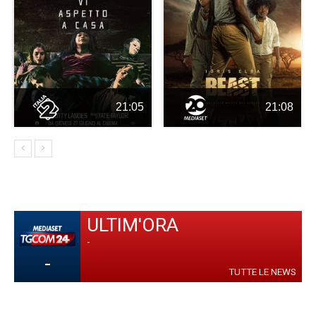
21:05
21:08
ULTIM'ORA
-
-
TUTTE LE NEWS