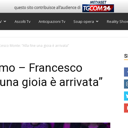
V
Ascolti Tv
Anticipazioni Tv
Soap opera
Reality Sho
esco Monte: “Alla fine una gioia è arrivata”
S
imo – Francesco
una gioia è arrivata”