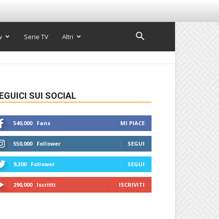
w
Serie TV
Altri
EGUICI SUI SOCIAL
540,000
Fans
MI PIACE
550,000
Follower
SEGUI
9,300
Follower
SEGUI
290,000
Iscritti
ISCRIVITI