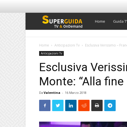
Super
Home
Guida T
Guida
Home
Anticipazioni Tv
Esclusiva Verissimo – Franc
Anticipazioni Tv
TV
Esclusiva Veriss
Monte: “Alla fine 
Da
Valentina
-
16 Marzo 2018