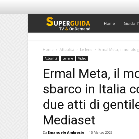
Super
Home
Guida T
Guida
Home
Attualità
Le Iene
Ermal Meta, il monologo 
Attualità
Le Iene
Video
TV
Ermal Meta, il m
sbarco in Italia 
due atti di gentil
Mediaset
Da
Emanuele Ambrosio
-
15 Marzo 2023