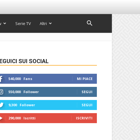
w
Serie TV
Altri
EGUICI SUI SOCIAL
540,000
Fans
MI PIACE
550,000
Follower
SEGUI
9,300
Follower
SEGUI
290,000
Iscritti
ISCRIVITI