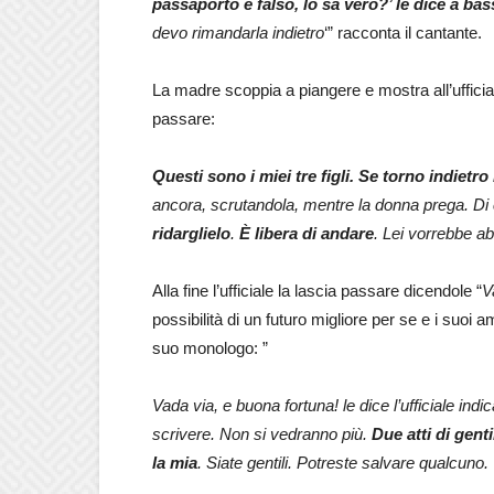
passaporto è falso, lo sa vero?’ le dice a bass
devo rimandarla indietro
‘” racconta il cantante.
La madre scoppia a piangere e mostra all’ufficiale
passare:
Questi sono i miei tre figli. Se torno indietro
ancora, scrutandola, mentre la donna prega. Di
ridarglielo
.
È libera di andare
. Lei vorrebbe a
Alla fine l’ufficiale la lascia passare dicendole “
V
possibilità di un futuro migliore per se e i suoi a
suo monologo: ”
Vada via, e buona fortuna! le dice l’ufficiale indi
scrivere. Non si vedranno più.
Due atti di gent
la mia
. Siate gentili. Potreste salvare qualcuno.