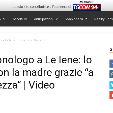
V
Ascolti Tv
Anticipazioni Tv
Soap opera
Reality Sho
a Le Iene: lo sbarco in Italia con...
S
onologo a Le Iene: lo
con la madre grazie “a
ezza” | Video