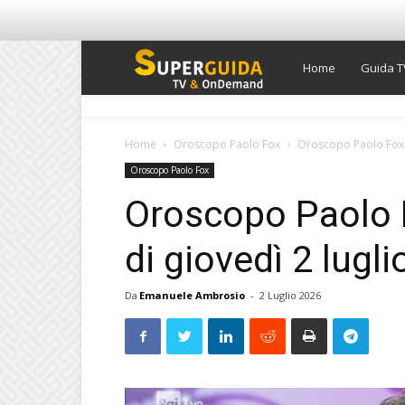
Super
Home
Guida T
Guida
Home
Oroscopo Paolo Fox
Oroscopo Paolo Fox di
Oroscopo Paolo Fox
TV
Oroscopo Paolo Fo
di giovedì 2 lugl
Da
Emanuele Ambrosio
-
2 Luglio 2026