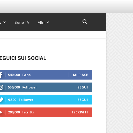
w
Serie TV
Altri
EGUICI SUI SOCIAL
540,000
Fans
MI PIACE
550,000
Follower
SEGUI
9,300
Follower
SEGUI
290,000
Iscritti
ISCRIVITI