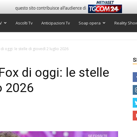
V
Ascolti Tv
Anticipazioni Tv
Soap opera
Reality Sho
 oggi: le stelle di giovedì 2 luglio 2026
S
x di oggi: le stelle
io 2026