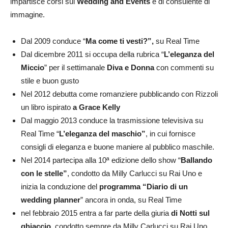
impartisce corsi sul
Wedding and Events
e di consulente di
immagine.
Dal 2009 conduce “
Ma come ti vesti?”,
su Real Time
Dal dicembre 2011 si occupa della rubrica “
L’eleganza del
Miccio
” per il settimanale
Diva e Donna
con commenti su
stile e buon gusto
Nel 2012 debutta come romanziere pubblicando con Rizzoli
un libro ispirato
a Grace Kelly
Dal maggio 2013 conduce la trasmissione televisiva su
Real Time “
L’eleganza del maschio”
, in cui fornisce
consigli di eleganza e buone maniere al pubblico maschile.
Nel 2014 partecipa alla 10ª edizione dello show “
Ballando
con le stelle”
, condotto da Milly Carlucci su Rai Uno e
inizia la conduzione del
programma “Diario di un
wedding planner
” ancora in onda, su Real Time
nel febbraio 2015 entra a far parte della giuria
di Notti sul
ghiaccio
, condotto sempre da Milly Carlucci su Rai Uno