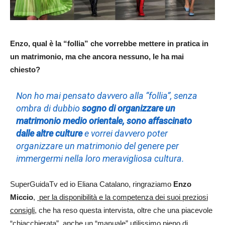
Enzo, qual è la “follia” che vorrebbe mettere in pratica in
un matrimonio, ma che ancora nessuno, le ha mai
chiesto?
Non ho mai pensato davvero alla “follia”, senza
ombra di dubbio
sogno di organizzare un
matrimonio medio orientale, sono affascinato
dalle altre culture
e vorrei davvero poter
organizzare un matrimonio del genere per
immergermi nella loro meravigliosa cultura
.
SuperGuidaTv ed io Eliana Catalano, ringraziamo
Enzo
Miccio
,
per la disponibilità e la competenza dei suoi preziosi
consigli
, che ha reso questa intervista, oltre che una piacevole
“chiacchierata”, anche un “manuale” utilissimo pieno di