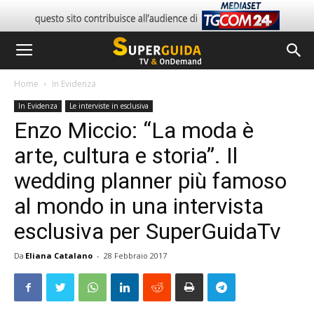
Home
In Evidenza
In Evidenza
Le interviste in esclusiva
Enzo Miccio: “La moda è
arte, cultura e storia”. Il
wedding planner più famoso
al mondo in una intervista
esclusiva per SuperGuidaTv
Da
Eliana Catalano
-
28 Febbraio 2017