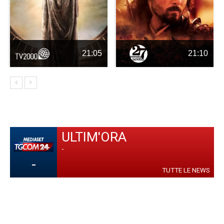
21:05
21:10
ULTIM'ORA
-
-
TUTTE LE NEWS