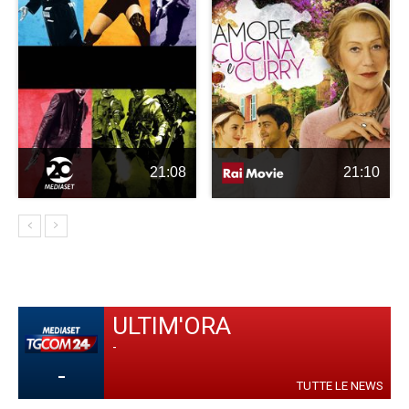
21:08
21:10
ULTIM'ORA
-
-
TUTTE LE NEWS