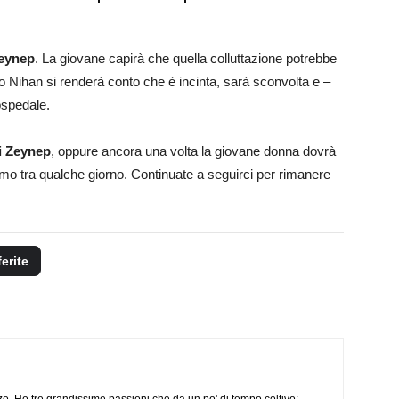
Zeynep
. La giovane capirà che quella colluttazione potrebbe
 Nihan si renderà conto che è incinta, sarà sconvolta e –
ospedale.
di Zeynep
, oppure ancora una volta la giovane donna dovrà
emo tra qualche giorno. Continuate a seguirci per rimanere
ferite
o. Ho tre grandissime passioni che da un po' di tempo coltivo: