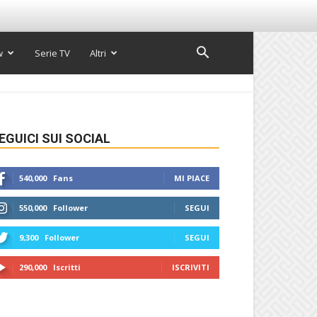
w
Serie TV
Altri
EGUICI SUI SOCIAL
540,000
Fans
MI PIACE
550,000
Follower
SEGUI
9,300
Follower
SEGUI
290,000
Iscritti
ISCRIVITI