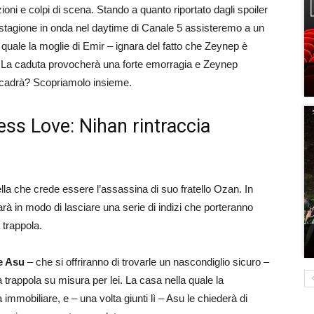
oni e colpi di scena. Stando a quanto riportato dagli spoiler
a stagione in onda nel daytime di Canale 5 assisteremo a un
l quale la moglie di Emir – ignara del fatto che Zeynep è
a. La caduta provocherà una forte emorragia e Zeynep
ccadrà? Scopriamolo insieme.
ess Love: Nihan rintraccia
la che crede essere l’assassina di suo fratello Ozan. In
arà in modo di lasciare una serie di indizi che porteranno
 trappola.
 e Asu
– che si offriranno di trovarle un nascondiglio sicuro –
trappola su misura per lei. La casa nella quale la
 immobiliare, e – una volta giunti lì – Asu le chiederà di