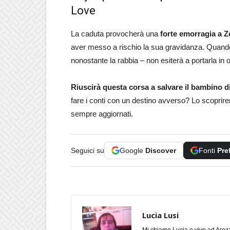
Love
La caduta provocherà una
forte emorragia a 
aver messo a rischio la sua gravidanza. Quando
nonostante la rabbia – non esiterà a portarla in 
Riuscirà questa corsa a salvare il bambino 
fare i conti con un destino avverso? Lo scoprir
sempre aggiornati.
Seguici su
Google
Discover
Fonti
Pre
Lucia Lusi
Mi chiamo Lucia e vivo ad Arezz