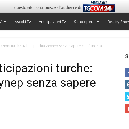
V
Ascolti Tv
Anticipazioni Tv
Soap opera
Reality Sho
pazioni turche: Nihan picchia Zeynep senza sapere che è incinta
S
icipazioni turche:
eynep senza sapere