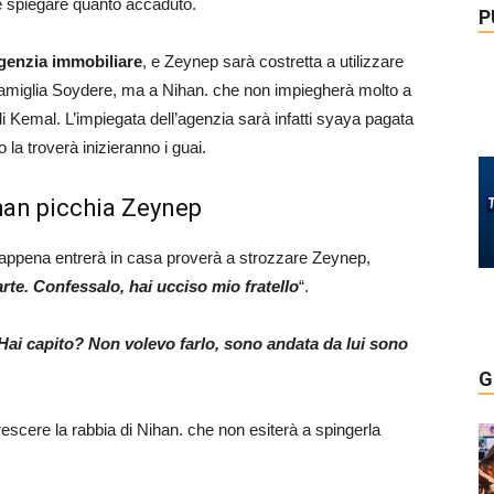
ale spiegare quanto accaduto.
P
agenzia immobiliare
, e Zeynep sarà costretta a utilizzare
a famiglia Soydere, ma a Nihan. che non impiegherà molto a
 di Kemal. L’impiegata dell’agenzia sarà infatti syaya pagata
 la troverà inizieranno i guai.
ihan picchia Zeynep
appena entrerà in casa proverà a strozzare Zeynep,
te. Confessalo, hai ucciso mio fratello
“.
Hai capito? Non volevo farlo, sono andata da lui sono
G
scere la rabbia di Nihan. che non esiterà a spingerla