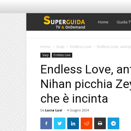
Super
Home
Guida T
Guida
Home
Soap
Endless Love
Endless Love, antici
Soap
Endless Love
TV
Endless Love, ant
Nihan picchia Z
che è incinta
Da
Lucia Lusi
-
4 Giugno 2024