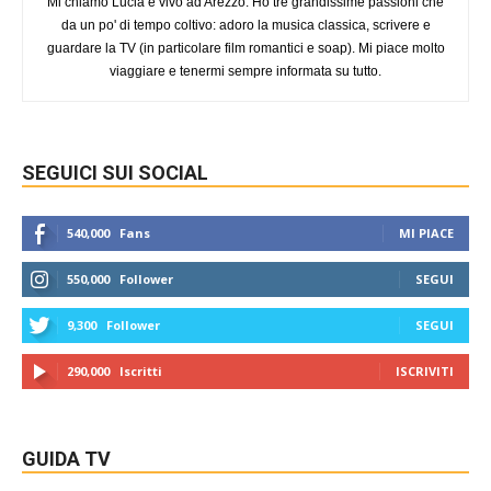
Mi chiamo Lucia e vivo ad Arezzo. Ho tre grandissime passioni che
da un po' di tempo coltivo: adoro la musica classica, scrivere e
guardare la TV (in particolare film romantici e soap). Mi piace molto
viaggiare e tenermi sempre informata su tutto.
SEGUICI SUI SOCIAL
540,000
Fans
MI PIACE
550,000
Follower
SEGUI
9,300
Follower
SEGUI
290,000
Iscritti
ISCRIVITI
GUIDA TV