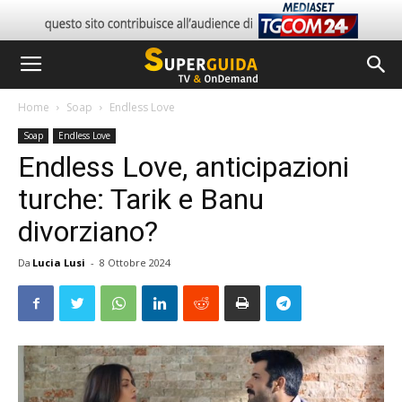
Home
Soap
Endless Love
Soap
Endless Love
Endless Love, anticipazioni
turche: Tarik e Banu
divorziano?
Da
Lucia Lusi
-
8 Ottobre 2024