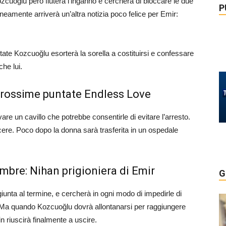
cuoğlu però fiuterà l’inganno e cercherà di bloccare le due
P
amente arriverà un’altra notizia poco felice per Emir:
tate Kozcuoğlu esorterà la sorella a costituirsi e confessare
che lui.
prossime puntate Endless Love
ovare un cavillo che potrebbe consentirle di evitare l’arresto.
rcere. Poco dopo la donna sarà trasferita in un ospedale
embre: Nihan prigioniera di Emir
G
iunta al termine, e cercherà in ogni modo di impedirle di
 Ma quando Kozcuoğlu dovrà allontanarsi per raggiungere
n riuscirà finalmente a uscire.