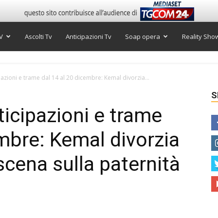
V
Ascolti Tv
Anticipazioni Tv
Soap opera
Reality Sho
pazioni e trame dal 14 al 20 dicembre: Kemal divorzia...
S
ticipazioni e trame
embre: Kemal divorzia
scena sulla paternità