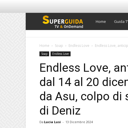
Super
Home
Guida T
Guida
Home
Soap
Endless Love
Endless Love, antici
Soap
Endless Love
TV
Endless Love, an
dal 14 al 20 dic
da Asu, colpo di 
di Deniz
Da
Lucia Lusi
-
13 Dicembre 2024