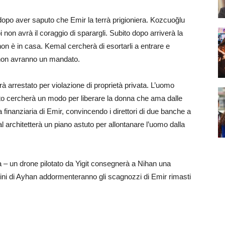
dopo aver saputo che Emir la terrà prigioniera. Kozcuoğlu
non avrà il coraggio di sparargli. Subito dopo arriverà la
non è in casa. Kemal cercherà di esortarli a entrare e
é non avranno un mandato.
à arrestato per violazione di proprietà privata. L’uomo
cito cercherà un modo per liberare la donna che ama dalle
 finanziaria di Emir, convincendo i direttori di due banche a
l architetterà un piano astuto per allontanare l’uomo dalla
a – un drone pilotato da Yigit consegnerà a Nihan una
ni di Ayhan addormenteranno gli scagnozzi di Emir rimasti