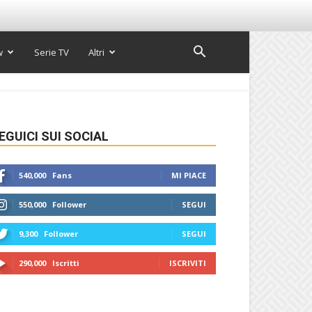
w
Serie TV
Altri
EGUICI SUI SOCIAL
540,000
Fans
MI PIACE
550,000
Follower
SEGUI
9,300
Follower
SEGUI
290,000
Iscritti
ISCRIVITI