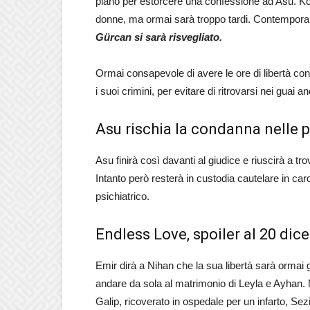
piano per estorcere una confessione ad Asu. Koz
donne, ma ormai sarà troppo tardi. Contemporane
Gürcan si sarà risvegliato.
Ormai consapevole di avere le ore di libertà con
i suoi crimini, per evitare di ritrovarsi nei guai an
Asu rischia la condanna nelle 
Asu finirà così davanti al giudice e riuscirà a tr
Intanto però resterà in custodia cautelare in ca
psichiatrico.
Endless Love, spoiler al 20 dic
Emir dirà a Nihan che la sua libertà sarà ormai g
andare da sola al matrimonio di Leyla e Ayhan.
Galip, ricoverato in ospedale per un infarto, Sezi