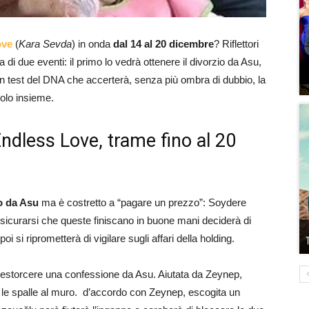
ove
(
Kara Sevda
) in onda
dal 14 al 20 dicembre
? Riflettori
i due eventi: il primo lo vedrà ottenere il divorzio da Asu,
un test del DNA che accerterà, senza più ombra di dubbio, la
olo insieme.
Endless Love, trame fino al 20
io da Asu
ma è costretto a “pagare un prezzo”: Soydere
assicurarsi che queste finiscano in buone mani deciderà di
 si riprometterà di vigilare sugli affari della holding.
a estorcere una confessione da Asu. Aiutata da Zeynep,
n le spalle al muro. d’accordo con Zeynep, escogita un