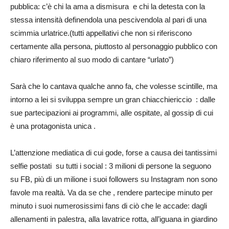
pubblica: c’è chi la ama a dismisura e chi la detesta con la
stessa intensità definendola una pescivendola al pari di una
scimmia urlatrice.(tutti appellativi che non si riferiscono
certamente alla persona, piuttosto al personaggio pubblico con
chiaro riferimento al suo modo di cantare “urlato”)
Sarà che lo cantava qualche anno fa, che volesse scintille, ma
intorno a lei si sviluppa sempre un gran chiacchiericcio : dalle
sue partecipazioni ai programmi, alle ospitate, al gossip di cui
è una protagonista unica .
L’attenzione mediatica di cui gode, forse a causa dei tantissimi
selfie postati su tutti i social : 3 milioni di persone la seguono
su FB, più di un milione i suoi followers su Instagram non sono
favole ma realtà. Va da se che , rendere partecipe minuto per
minuto i suoi numerosissimi fans di ciò che le accade: dagli
allenamenti in palestra, alla lavatrice rotta, all’iguana in giardino