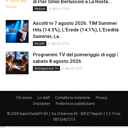
di Pier Silvio Berlusconi a La Ruota...
8 Agosto 2026
Notizie
Ascolti tv 7 agosto 2026: TIM Summer
Hits (14.5%), L’Erede (14.1%), L’Eredità
Summer, La...
8 Agosto 2026
Ascolti
Programmi TV del pomeriggio di oggi |
sabato 8 agosto 2026
8 Agosto 2026
Anticipazioni Tv
Chi siamo
Lo staff
Contatta la redazione
Privacy
Disclaimer
Preferenze pubblicitarie
© 2026 SuperGuidaTV Srl | Via Cimarosa 65 - 80127 Napoli | C.F. P.Iva:
08723421213