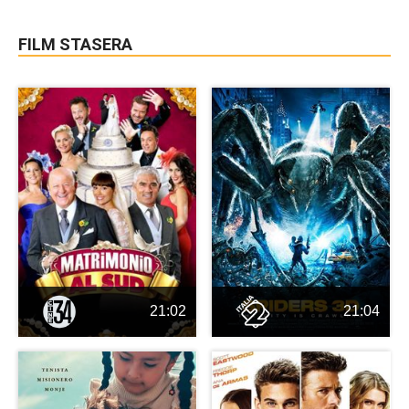
FILM STASERA
21:02
21:04