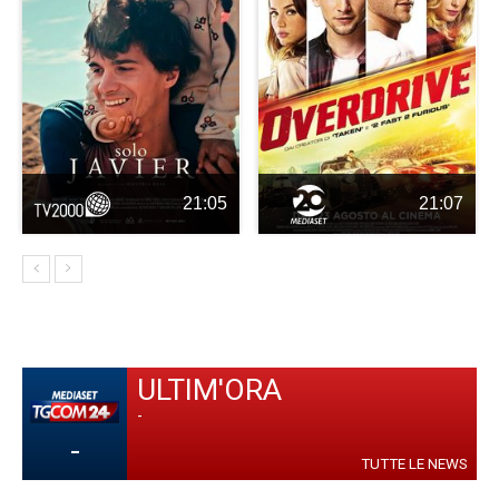
21:05
21:07
ULTIM'ORA
-
-
TUTTE LE NEWS