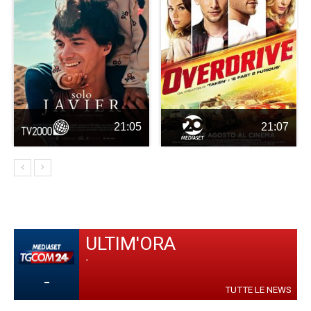
21:05
21:07
ULTIM'ORA
-
-
TUTTE LE NEWS