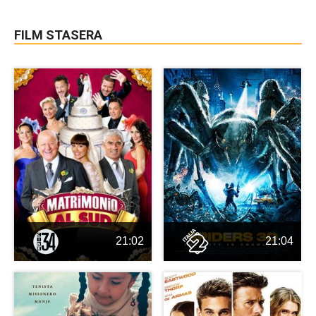
FILM STASERA
21:02
21:04