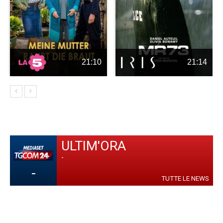
21:10
21:14
ULTIM'ORA
-
-
TUTTE LE NEWS