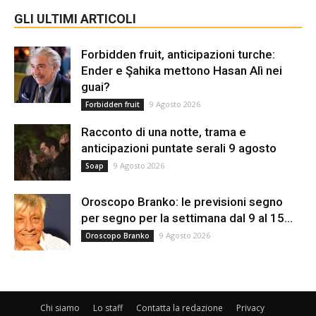
GLI ULTIMI ARTICOLI
Forbidden fruit, anticipazioni turche:
Ender e Şahika mettono Hasan Alì nei
guai?
9 Agosto 2026
Forbidden fruit
Racconto di una notte, trama e
anticipazioni puntate serali 9 agosto
9 Agosto 2026
Soap
Oroscopo Branko: le previsioni segno
per segno per la settimana dal 9 al 15...
9 Agosto 2026
Oroscopo Branko
Chi siamo
Lo staff
Contatta la redazione
Privacy