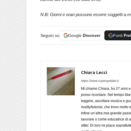
N.B: Giorni e orari possono essere soggetti a m
Seguici su
Google
Discover
Fonti
Pre
Chiara Lecci
https://www.superguidatv.it
Mi chiamo Chiara, ho 27 anni e 
posso ricordare. Nel tempo liber
leggere, ascoltare musica e gua
reality/tutorial, che trovo mol
Infine un’altra mia grande pass
lavorare o come educatrice di a
sitter. Di loro mi piace soprattut