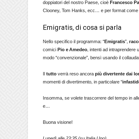
doppiatori del nostro Paese, cioè
Francesco P
Clooney, Tom Hanks, ecc… e per format come 
Emigratis, di cosa si parla
Nello specifico il programma: “
Emigratis
”,
racc
comici
Pio e Amedeo
, intenti ad intraprendere
modo “convenzionale”, bensì usando il collauda
Il
tutto
verrà reso ancora
più divertente dai lo
momenti di divertimento, in particolare “
infasti
Insomma, se volete trascorrere del tempo in alle
e…
Buona visione!
Lunedì alle 23:35 (su Italia Uno).