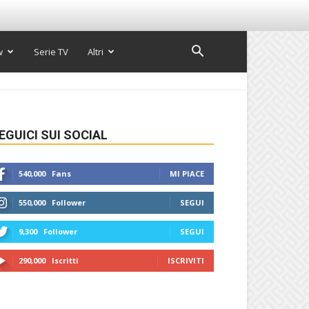
w
Serie TV
Altri
EGUICI SUI SOCIAL
540,000
Fans
MI PIACE
550,000
Follower
SEGUI
9,300
Follower
SEGUI
290,000
Iscritti
ISCRIVITI