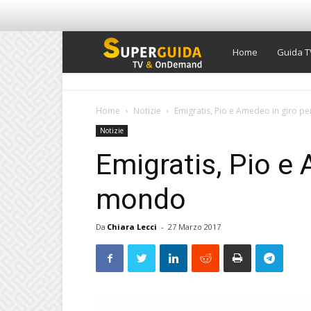
Super
Home
Guida T
Guida
Home
Notizie
Emigratis, Pio e Amedeo in giro pe
Notizie
TV
Emigratis, Pio e 
mondo
Da
Chiara Lecci
-
27 Marzo 2017