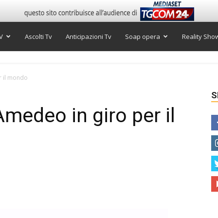
V
Ascolti Tv
Anticipazioni Tv
Soap opera
Reality Sho
r il mondo
S
Amedeo in giro per il