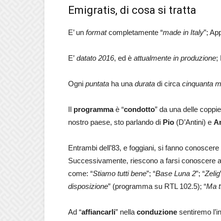
Emigratis, di cosa si tratta
E’ un
format
completamente “
made in Italy
”; Ap
E’
datato 2016
, ed è
attualmente in produzione
;
Ogni
puntata
ha una
durata
di circa
cinquanta m
Il
programma
è “
condotto
” da una delle coppi
nostro paese, sto parlando di
Pio
(D’Antini) e
A
Entrambi dell’83, e foggiani, si fanno conoscere
Successivamente, riescono a farsi conoscere an
come: “
Stiamo tutti bene
”; “
Base Luna 2
”; “
Zelig
disposizione
” (programma su RTL 102.5); “
Ma t
Ad “
affiancarli
” nella
conduzione
sentiremo l’i