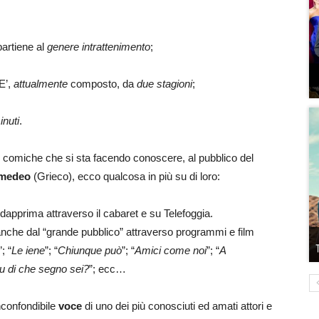
partiene al
genere intrattenimento
;
 E’,
attualmente
composto, da
due stagioni
;
inuti
.
e comiche che si sta facendo conoscere, al pubblico del
medeo
(Grieco), ecco qualcosa in più su di loro:
 dapprima attraverso il cabaret e su Telefoggia.
che dal “grande pubblico” attraverso programmi e film
”; “
Le iene
”; “
Chiunque può
”; “
Amici come noi
”; “
A
u di che segno sei?
”; ecc…
nconfondibile
voce
di uno dei più conosciuti ed amati attori e