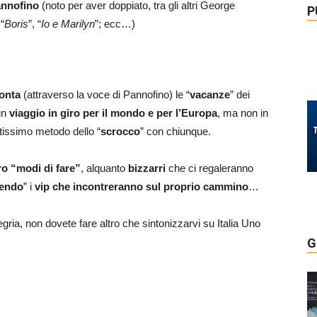
annofino
(noto per aver doppiato, tra gli altri George
P
“
Boris
”, “
Io e Marilyn
”; ecc…)
onta
(attraverso la voce di Pannofino) le “
vacanze
” dei
 un
viaggio in giro per il mondo e per l’Europa
, ma non in
tissimo metodo dello “
scrocco
” con chiunque.
ro “modi di fare”
, alquanto
bizzarri
che ci regaleranno
dendo
” i
vip che incontreranno sul proprio cammino
…
gria, non dovete fare altro che sintonizzarvi su Italia Uno
G