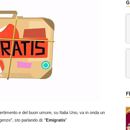
G
F
ertimento e del buon umore, su Italia Uno, va in onda un
enze”, sto parlando di: “
Emigratis
”