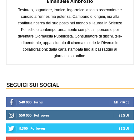
Emanuele Ambrosio
Testardo, sognatore, ironico, logorroico, attento osservatore e
curioso all'ennesima potenza. Campano di origini, ma alla
continua ricerca del suo posto nel mondo si laurea in Scienze
Politiche e contemporaneamente completa il percorso per
diventare Giornalista Pubblicista. Consumatore di dischi, tele-
dipendente, appassionato di cinema e serie tv. Diverse le
collaborazioni: dalla carta stampata fino al passaggio al
giornalismo online.
SEGUICI SUI SOCIAL
540,000
Fans
MI PIACE
550,000
Follower
SEGUI
9,300
Follower
SEGUI