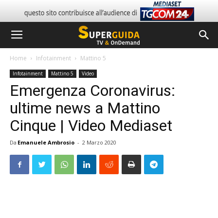
Home
Infotainment
Mattino 5
Infotainment
Mattino 5
Video
Emergenza Coronavirus:
ultime news a Mattino
Cinque | Video Mediaset
Da
Emanuele Ambrosio
-
2 Marzo 2020