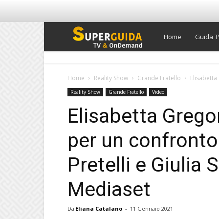
Super
Home
Guida T
Guida
Home
Reality Show
Grande Fratello
Elisabetta
Reality Show
Grande Fratello
Video
TV
Elisabetta Gregor
per un confronto
Pretelli e Giulia 
Mediaset
Da
Eliana Catalano
-
11 Gennaio 2021