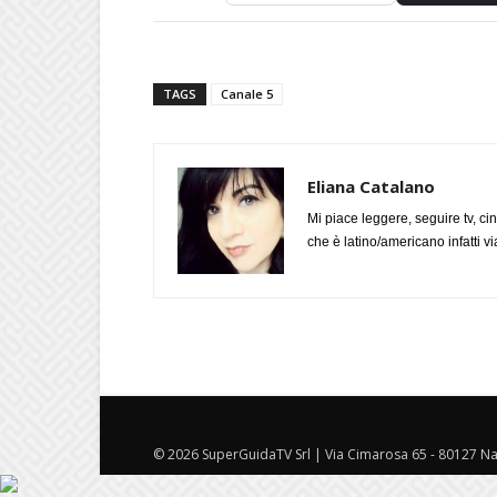
TAGS
Canale 5
Eliana Catalano
Mi piace leggere, seguire tv, ci
che è latino/americano infatti 
© 2026 SuperGuidaTV Srl | Via Cimarosa 65 - 80127 Nap