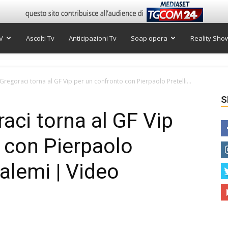
V
Ascolti Tv
Anticipazioni Tv
Soap opera
Reality Sho
 Gregoraci torna al GF Vip per un confronto con Pierpaolo Pretelli...
S
aci torna al GF Vip
 con Pierpaolo
Salemi | Video