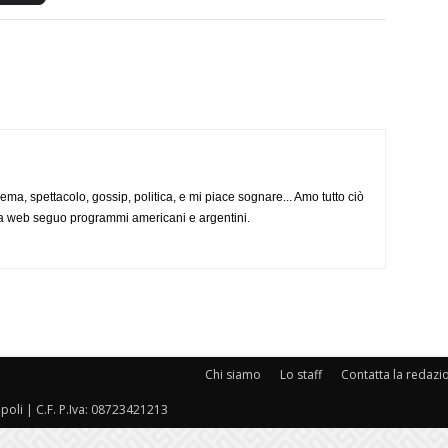
nema, spettacolo, gossip, politica, e mi piace sognare... Amo tutto ciò
via web seguo programmi americani e argentini.
Chi siamo
Lo staff
Contatta la redazi
oli | C.F. P.Iva: 08723421213