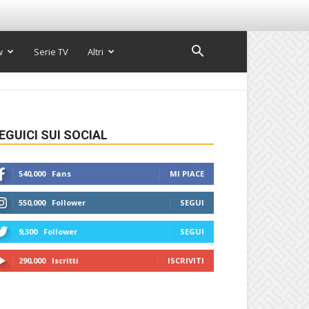
w
Serie TV
Altri
EGUICI SUI SOCIAL
540,000
Fans
MI PIACE
550,000
Follower
SEGUI
9,300
Follower
SEGUI
290,000
Iscritti
ISCRIVITI