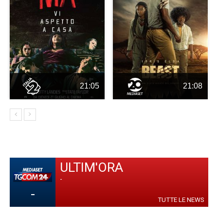
21:05
21:08
ULTIM'ORA
-
-
TUTTE LE NEWS