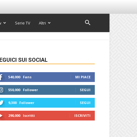
w
Serie TV
Altri
EGUICI SUI SOCIAL
540,000
Fans
MI PIACE
550,000
Follower
SEGUI
9,300
Follower
SEGUI
290,000
Iscritti
ISCRIVITI