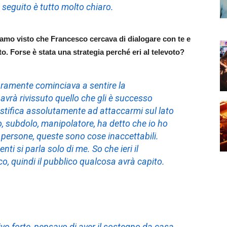
 seguito è tutto molto chiaro.
iamo visto che Francesco cercava di dialogare con te e
o. Forse è stata una strategia perché eri al televoto?
uramente cominciava a sentire la
vrà rivissuto quello che gli è successo
stifica assolutamente ad attaccarmi sul lato
, subdolo, manipolatore, ha detto che io ho
persone, queste sono cose inaccettabili.
nti si parla solo di me. So che ieri il
o, quindi il pubblico qualcosa avrà capito.
vo forte, pensavo di aver il sostegno da casa