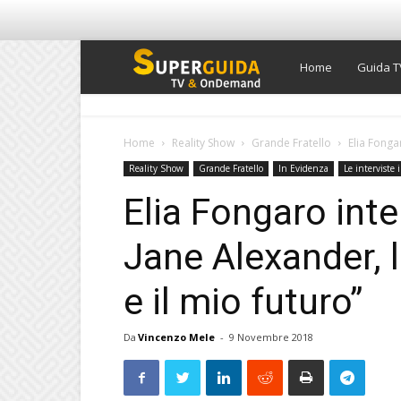
Super
Home
Guida T
Guida
Home
Reality Show
Grande Fratello
Elia Fongar
Reality Show
Grande Fratello
In Evidenza
Le interviste 
TV
Elia Fongaro inte
Jane Alexander, 
e il mio futuro”
Da
Vincenzo Mele
-
9 Novembre 2018