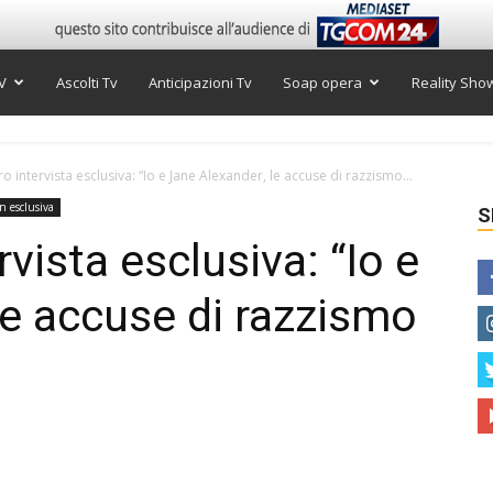
V
Ascolti Tv
Anticipazioni Tv
Soap opera
Reality Sho
o intervista esclusiva: “Io e Jane Alexander, le accuse di razzismo...
in esclusiva
S
rvista esclusiva: “Io e
le accuse di razzismo