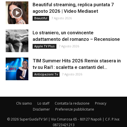
Beautiful streaming, replica puntata 7
agosto 2026 | Video Mediaset
7 Agosto 2026
Beautiful
Lo straniero, un convincente
adattamento del romanzo – Recensione
7 Agosto 2026
Apple TV Plus
TIM Summer Hits 2026 Remix stasera in
tv su Rai1: scaletta e cantanti del...
7 Agosto 2026
Anticipazioni Tv
Chi siamo
Lo staff
Contatta la redazione
Privacy
Disclaimer
Preferenze pubblicitarie
© 2026 SuperGuidaTV Srl | Via Cimarosa 65 - 80127 Napoli | C.F. P.Iva:
08723421213