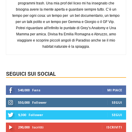
programmi trash. Una mia prof del liceo mi ha insegnato che
bisogna avere la mente aperta e guardare sempre tutto. C’è un
tempo per ogni cosa: un tempo per un bel documentario, un tempo
per un talk polito e un tempo per Gemma e Giorgio o il GF Vip.
Potrei riguardare all'infinito le puntate di Grey’s Anatomy e Una
Mamma per amica. Divisa fra Emilia Romagna e Abruzzo, amo
viaggiare e scoprire piccoli angoli di Paradiso anche se il mio
habitat naturale è la spiaggia.
SEGUICI SUI SOCIAL
540,000
Fans
MI PIACE
550,000
Follower
SEGUI
9,300
Follower
SEGUI
290,000
Iscritti
ISCRIVITI