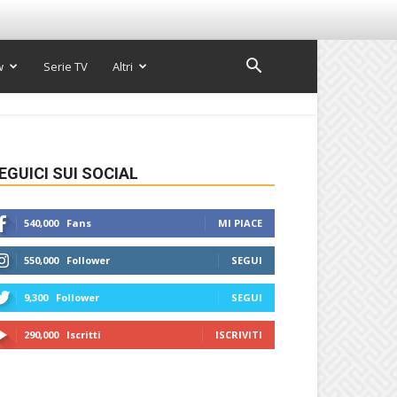
w
Serie TV
Altri
EGUICI SUI SOCIAL
540,000
Fans
MI PIACE
550,000
Follower
SEGUI
9,300
Follower
SEGUI
290,000
Iscritti
ISCRIVITI