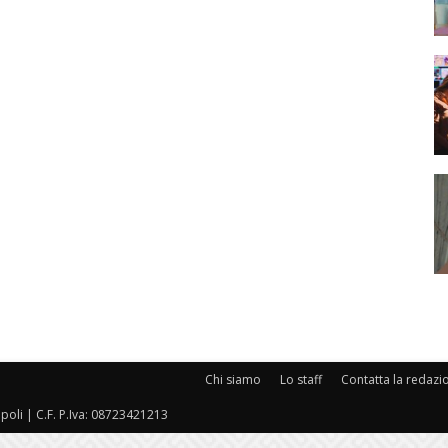
Chi siamo
Lo staff
Contatta la redazi
oli | C.F. P.Iva: 08723421213