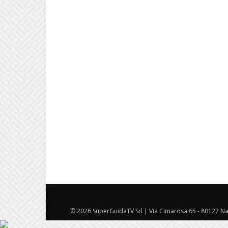
© 2026 SuperGuidaTV Srl | Via Cimarosa 65 - 80127 Nap