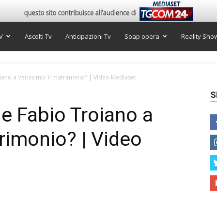
V
Ascolti Tv
Anticipazioni Tv
Soap opera
Reality Sho
ano a Verissimo: il matrimonio? | Video Mediaset
S
e Fabio Troiano a
trimonio? | Video