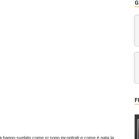
G
F
mo
hanno svelato come si sono incontrati e come è nata la