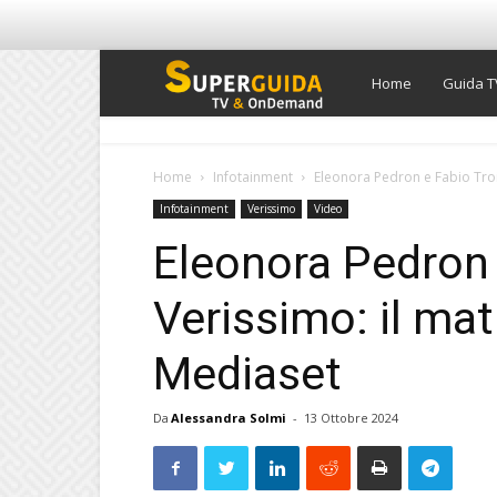
Super
Home
Guida T
Guida
Home
Infotainment
Eleonora Pedron e Fabio Troi
Infotainment
Verissimo
Video
TV
Eleonora Pedron 
Verissimo: il ma
Mediaset
Da
Alessandra Solmi
-
13 Ottobre 2024