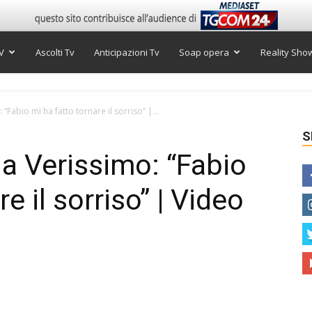
V
Ascolti Tv
Anticipazioni Tv
Soap opera
Reality Sho
Fabio mi ha fatto tornare il sorriso” |...
S
a Verissimo: “Fabio
e il sorriso” | Video