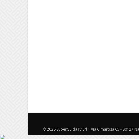
© 2026 SuperGuidaTV Srl | Via Cimarosa 65 - 80127 Nap