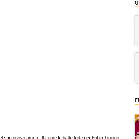
G
F
l suo nuovo amore. Il cuore le batte forte per Fabio Troiano