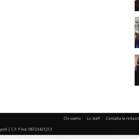
Chi siamo
Lo staff
Contatta la redazi
oli | C.F. P.Iva: 08723421213