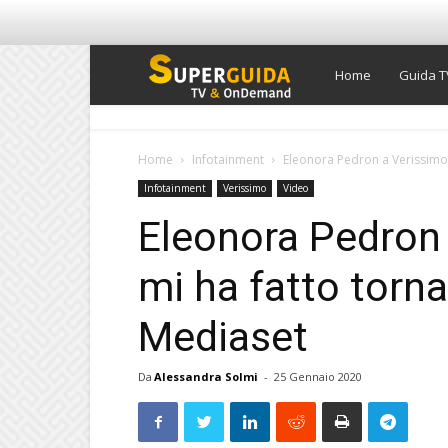
Super
Home
Guida T
Guida
Home
Infotainment
Eleonora Pedron a Verissimo: “
Infotainment
Verissimo
Video
TV
Eleonora Pedron 
mi ha fatto tornar
Mediaset
Da
Alessandra Solmi
-
25 Gennaio 2020