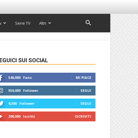
w
Serie TV
Altri
EGUICI SUI SOCIAL
540,000
Fans
MI PIACE
550,000
Follower
SEGUI
9,300
Follower
SEGUI
290,000
Iscritti
ISCRIVITI