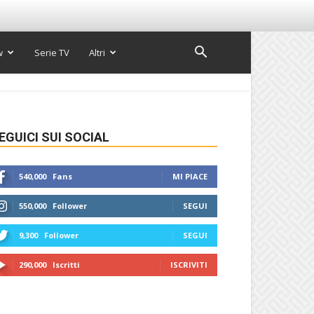
w
Serie TV
Altri
EGUICI SUI SOCIAL
540,000
Fans
MI PIACE
550,000
Follower
SEGUI
9,300
Follower
SEGUI
290,000
Iscritti
ISCRIVITI