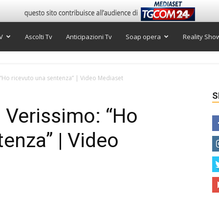
V
Ascolti Tv
Anticipazioni Tv
Soap opera
Reality Sho
 “Ho ricevuto una sentenza” | Video Mediaset
S
a Verissimo: “Ho
tenza” | Video