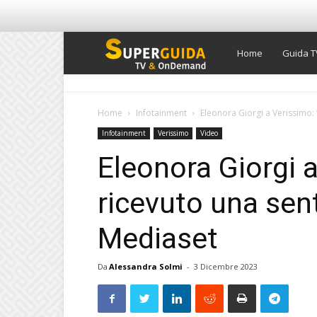
Super
Home
Guida T
Guida
Home
Infotainment
Eleonora Giorgi a Verissimo:
Infotainment
Verissimo
Video
TV
Eleonora Giorgi 
ricevuto una sen
Mediaset
Da
Alessandra Solmi
-
3 Dicembre 2023