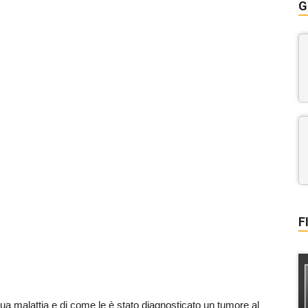
G
F
sua malattia e di come le è stato diagnosticato un tumore al