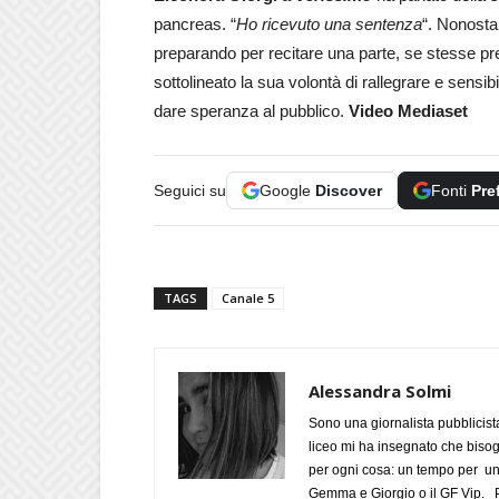
pancreas. “
Ho ricevuto una sentenza
“. Nonosta
preparando per recitare una parte, se stesse p
sottolineato la sua volontà di rallegrare e sensibi
dare speranza al pubblico.
Video Mediaset
Seguici su
Google
Discover
Fonti
Pre
TAGS
Canale 5
Alessandra Solmi
Sono una giornalista pubblicist
liceo mi ha insegnato che biso
per ogni cosa: un tempo per un
Gemma e Giorgio o il GF Vip. Po