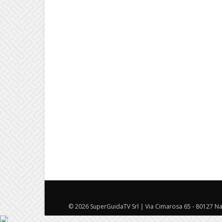
© 2026 SuperGuidaTV Srl | Via Cimarosa 65 - 80127 Nap