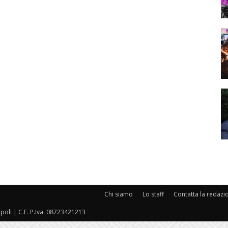
Chi siamo
Lo staff
Contatta la redazi
oli | C.F. P.Iva: 08723421213