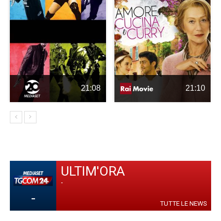
21:08
21:10
ULTIM'ORA
-
-
TUTTE LE NEWS