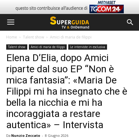
Home
Talent show
Amici di maria de filippi
Talent show
Amici di maria de filippi
Le interviste in esclusiva
Elena D’Elia, dopo Amici
riparte dal suo EP “Non è
mica fantasia”: «Maria De
Filippi mi ha insegnato che è
bella la nicchia e mi ha
incoraggiata a restare
autentica» – Intervista
Da
Nunzio Zeccato
-
8 Giugno 2026